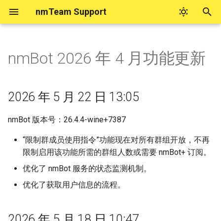
nmTeam Support
键
入
nmBot 2026 年 4 月功能更新
nmTeam 账号帮助
实用工具
nmBot 商业功能
在 nmBot 面板管理群组（若
2026 年 5 月 22 日 13:05
nmBot 积分
nmBot 智能
nmBot 服务隐私政策
nmBot 面板
如何购买 Telegram 星币
联系 nmTeam
nmBot+
以
面板中找不到群组）
开
nmTeam 账号系统问题归档
Telegram 数据中心查询
设置 nmBot 为商业机器人
2026 年 5 月 18 日 10:47
nmBot 智能反馈
nmBot 服务使用条款
如何启动 nmBot 面板
nmBot+ 权益
关于看起来由 nmBot 发送的
nmTeam 社区
2026 年 5 月 22 日 13:05
授予 nmBot 管理员权限并配
消息
始
置功能
商业定时任务
2026 年 5 月 17 日 17:03
nmBot 智能与隐私
nmBot+ 服务使用条款
管理对 nmBot 面板的授权
nmBot+ 订阅方式
社交媒体上的 nmTeam
nmBot 版本号：26.4.4-wine+7387
搜
骚扰拦截功能常见问题
允许 nmTeam 支持解封误封
2026 年 5 月 15 日 15:54
nmBot Copilot
nmBot 群组使用三方协议
联系 nmTeam 支持
索
“限制群成员使用指令”功能现在对所有群组开放，不再
用户
如果“频道验证”在您的群组中
限制启用该功能所需的群组人数或需要 nmBot+ 订阅。
不工作
2026 年 5 月 15 日 10:58
无障碍合作与反馈
优化了 nmBot 服务的状态监测机制。
群友互动
优化了获取用户信息的流程。
如果您无法访问 nmBot 面板
2026 年 4 月 29 日 13:42
紧急模式
为什么 nmBot 删除了我发送
2026 年 4 月 26 日 17:02
2026 年 5 月 18 日 10:47