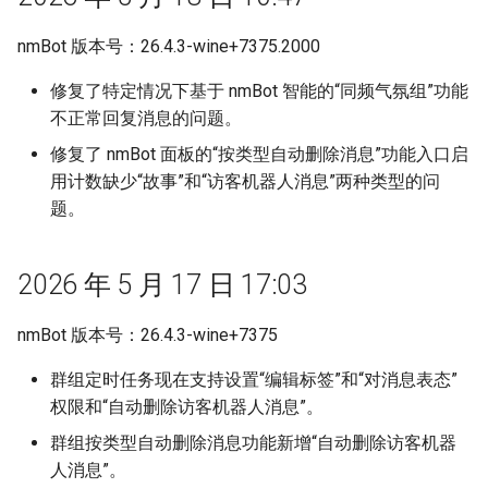
使用 pin 指令置顶或取消置顶
到群组的消息？
消息
2026 年 4 月 26 日 16:10
nmBot 版本号：26.4.3-wine+7375.2000
如果您无法在 nmBot 面板登
操作记录
录
nmBot MCP（Beta 版）和
修复了特定情况下基于 nmBot 智能的“同频气氛组”功能
nmBot Agent Skills
不正常回复消息的问题。
nmBot 群组功能所需权限说明
修复了 nmBot 面板的“按类型自动删除消息”功能入口启
消息模板和自定义表情
用计数缺少“故事”和“访客机器人消息”两种类型的问
使用 warn 指令警告成员和频
题。
道
其他更新和修复
联防联控机制
2026 年 5 月 17 日 17:03
发言频率限制
nmBot 版本号：26.4.3-wine+7375
关键词回复
群组定时任务现在支持设置“编辑标签”和“对消息表态”
权限和“自动删除访客机器人消息”。
按消息类型删除消息
群组按类型自动删除消息功能新增“自动删除访客机器
人消息”。
群组娱乐功能