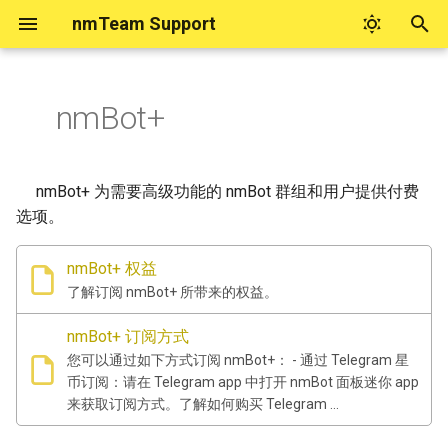
nmTeam Support
键
入
nmBot+
nmTeam 账号帮助
实用工具
nmBot 商业功能
在 nmBot 面板管理群组（若
nmBot 更新日志
nmBot 积分
nmBot 智能
nmBot 服务隐私政策
nmBot 面板
如何购买 Telegram 星币
联系 nmTeam
以
面板中找不到群组）
开
nmTeam 账号系统问题归档
Telegram 数据中心查询
设置 nmBot 为商业机器人
nmBot 2026 年 6 月更新
nmBot 智能反馈
nmBot 服务使用条款
如何启动 nmBot 面板
关于看起来由 nmBot 发送的
nmTeam 社区
nmBot+ 为需要高级功能的 nmBot 群组和用户提供付费
授予 nmBot 管理员权限并配
消息
始
选项。
置功能
商业定时任务
nmBot 2026 年 4 月功能更新
nmBot 智能与隐私
nmBot+ 服务使用条款
管理对 nmBot 面板的授权
社交媒体上的 nmTeam
搜
骚扰拦截功能常见问题
nmBot+ 权益
允许 nmTeam 支持解封误封
nmBot 2026 年 1 月功能更新
nmBot Copilot
nmBot 群组使用三方协议
联系 nmTeam 支持
索
了解订阅 nmBot+ 所带来的权益。
用户
如果“频道验证”在您的群组中
不工作
nmBot 2025 年 12 月功能更
无障碍合作与反馈
nmBot+ 订阅方式
群友互动
新
您可以通过如下方式订阅 nmBot+： - 通过 Telegram 星
如果您无法访问 nmBot 面板
币订阅：请在 Telegram app 中打开 nmBot 面板迷你 app
紧急模式
nmBot 2025 年 11 月功能更
来获取订阅方式。了解如何购买 Telegram ...
新
为什么 nmBot 删除了我发送