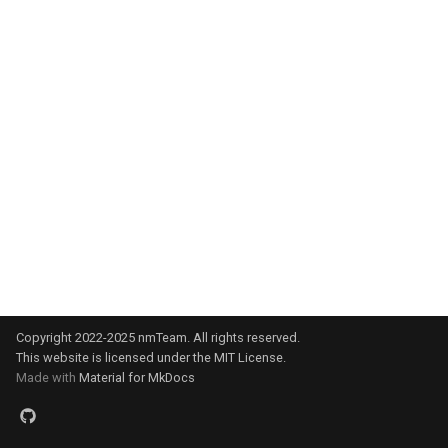
使用 pin 指令置顶或取消置顶
到群组的消息？
消息
nmBot 2025 年 10 月功能更
新
如果您无法在 nmBot 面板登
操作记录
录
nmBot 2025 年 9 月功能更新
nmBot 群组功能所需权限说明
nmBot 2025 年 8 月功能更新
使用 warn 指令警告成员和频
道
nmBot 2025 年 7 月功能更新
联防联控机制
nmBot 2025 年 6 月功能更新
发言频率限制
nmBot 2025 年 5 月功能更新
Copyright 2022-2025 nmTeam. All rights reserved.
关键词回复
nmBot 2025 年 4 月功能更新
This website is licensed under the MIT License.
Made with
Material for MkDocs
按消息类型删除消息
nmBot 2025 年 3 月功能更新
群组娱乐功能
nmBot 2025 年 2 月功能更新