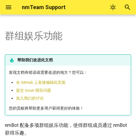
nmTeam Support
键
入
群组娱乐功能
nmTeam 账号帮助
实用工具
nmBot 商业功能
nmBot 更新日志
nmBot 积分
nmBot 智能
nmBot 服务隐私政策
nmBot 面板
如何购买 Telegram 星币
联系 nmTeam
nmBot+
以
开
nmTeam 账号系统问题归档
Telegram 数据中心查询
设置 nmBot 为商业机器人
nmBot 2026 年 6 月更新
nmBot 智能反馈
nmBot 服务使用条款
如何启动 nmBot 面板
nmBot+ 权益
关于看起来由 nmBot 发送的
nmTeam 社区
帮助我们改进此文档
消息
始
商业定时任务
nmBot 2026 年 4 月功能更新
nmBot 智能与隐私
nmBot+ 服务使用条款
管理对 nmBot 面板的授权
nmBot+ 订阅方式
社交媒体上的 nmTeam
发现文档有错误或需要改进的地方？您可以：
搜
骚扰拦截功能常见问题
在 GitHub 上直接编辑此页面
nmBot 2026 年 1 月功能更新
nmBot Copilot
nmBot 群组使用三方协议
联系 nmTeam 支持
索
提交 Issue 报告问题
如果“频道验证”在您的群组中
加入我们的讨论
不工作
nmBot 2025 年 12 月功能更
无障碍合作与反馈
新
您的贡献将帮助更多用户获得更好的体验！
如果您无法访问 nmBot 面板
nmBot 2025 年 11 月功能更
nmBot 配备多项群组娱乐功能，使得群组成员通过 nmBot
新
为什么 nmBot 删除了我发送
获得乐趣。