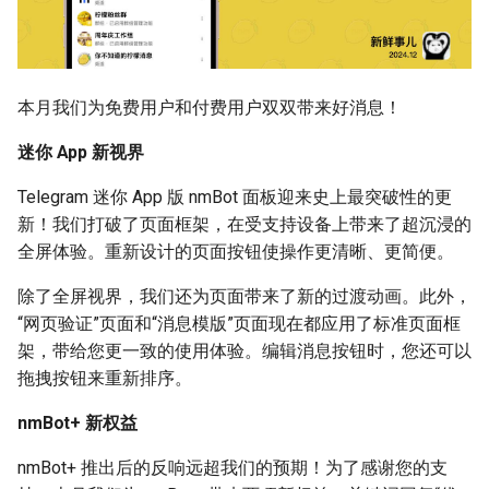
使用 pin 指令置顶或取消置顶
到群组的消息？
消息
2024 年 12 月 17 日 17:15
如果您无法在 nmBot 面板登
操作记录
录
nmBot+ 新权益
本月我们为免费用户和付费用户双双带来好消息！
nmBot 群组功能所需权限说明
nmBot+ 订阅新方式
迷你 App 新视界
使用 warn 指令警告成员和频
全屏迷你 App
Telegram 迷你 App 版 nmBot 面板迎来史上最突破性的更
道
新！我们打破了页面框架，在受支持设备上带来了超沉浸的
操作更便捷
全屏体验。重新设计的页面按钮使操作更清晰、更简便。
联防联控机制
除了全屏视界，我们还为页面带来了新的过渡动画。此外，
过塑独立开关
“网页验证”页面和“消息模版”页面现在都应用了标准页面框
发言频率限制
架，带给您更一致的使用体验。编辑消息按钮时，您还可以
其他改进
拖拽按钮来重新排序。
关键词回复
问题修复
nmBot+ 新权益
按消息类型删除消息
nmBot+ 推出后的反响远超我们的预期！为了感谢您的支
群组娱乐功能