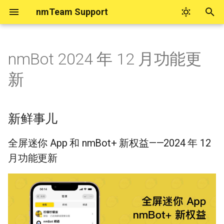
nmTeam Support
键
入
nmBot 2024 年 12 月功能更
nmTeam 账号帮助
实用工具
nmBot 商业功能
在 nmBot 面板管理群组（若
新鲜事儿
nmBot 积分
nmBot 智能
nmBot 服务隐私政策
nmBot 面板
如何购买 Telegram 星币
联系 nmTeam
nmBot+
以
新
面板中找不到群组）
开
nmTeam 账号系统问题归档
Telegram 数据中心查询
设置 nmBot 为商业机器人
nmBot 智能反馈
nmBot 服务使用条款
如何启动 nmBot 面板
nmBot+ 权益
关于看起来由 nmBot 发送的
nmTeam 社区
全屏迷你 App 和 nmBot+ 新
授予 nmBot 管理员权限并配
消息
权益——2024 年 12 月功能
始
置功能
新鲜事儿
更新
商业定时任务
nmBot 智能与隐私
nmBot+ 服务使用条款
管理对 nmBot 面板的授权
nmBot+ 订阅方式
社交媒体上的 nmTeam
搜
骚扰拦截功能常见问题
允许 nmTeam 支持解封误封
迷你 App 新视界
nmBot Copilot
nmBot 群组使用三方协议
联系 nmTeam 支持
索
全屏迷你 App 和 nmBot+ 新权益——2024 年 12
用户
如果“频道验证”在您的群组中
月功能更新
不工作
nmBot+ 新权益
无障碍合作与反馈
群友互动
2024 年 12 月 18 日 16:38
如果您无法访问 nmBot 面板
紧急模式
2024 年 12 月 17 日 19:30
为什么 nmBot 删除了我发送