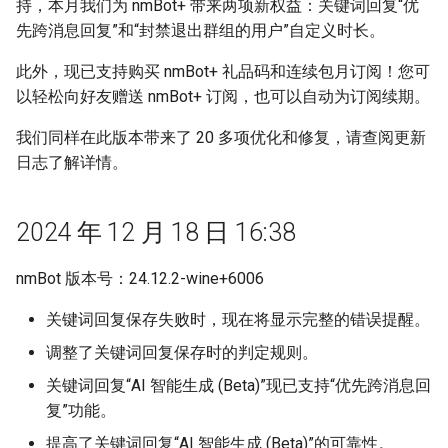
持，本月我们为 nmBot+ 带来两项新权益：关键词回复“优
先跨消息回复”和“封禁退出群组的用户”自定义时长。
群组定时任务（原锁定模式）
此外，现已支持购买 nmBot+ 礼品码和连续包月订阅！您可
banme
以轻松向好友赠送 nmBot+ 订阅，也可以自动为订阅续期。
我们同样在此版本带来了 20 多项优化和修复，请查阅更新
入群验证
日志了解详情。
频道透视眼
2024 年 12 月 18 日 16:38
同频气氛组
nmBot 版本号：24.12.2-wine+6006
自动识别并删除骚扰消息
关键词回复保存失败时，现在将显示完整的错误提醒。
调整了关键词回复保存时的判定规则。
关键词回复“AI 智能生成 (Beta)”现已支持“优先跨消息回
复”功能。
提高了关键词回复“AI 智能生成 (Beta)”的可靠性。