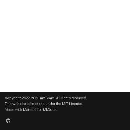
使用 pin 指令置顶或取消置顶
到群组的消息？
消息
nmBot 2025 年 10 月功能更
新
如果您无法在 nmBot 面板登
操作记录
录
nmBot 2025 年 9 月功能更新
nmBot 群组功能所需权限说明
nmBot 2025 年 8 月功能更新
使用 warn 指令警告成员和频
道
nmBot 2025 年 7 月功能更新
联防联控机制
nmBot 2025 年 6 月功能更新
发言频率限制
nmBot 2025 年 5 月功能更新
Copyright 2022-2025 nmTeam. All rights reserved.
关键词回复
nmBot 2025 年 4 月功能更新
This website is licensed under the MIT License.
Made with
Material for MkDocs
按消息类型删除消息
nmBot 2025 年 3 月功能更新
群组娱乐功能
nmBot 2025 年 2 月功能更新