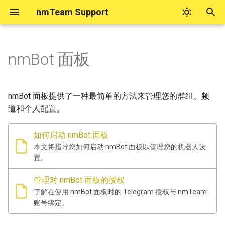
nmTeam Support
键
入
nmBot 面板
nmTeam 账号帮助
实用工具
nmBot 商业功能
在 nmBot 面板管理群组（若
nmBot 更新日志
nmBot 积分
nmBot 智能
nmBot 服务隐私政策
如何购买 Telegram 星币
联系 nmTeam
nmBot+
以
面板中找不到群组）
开
nmTeam 账号系统问题归档
Telegram 数据中心查询
设置 nmBot 为商业机器人
nmBot 2026 年 6 月更新
nmBot 智能反馈
nmBot 服务使用条款
nmBot+ 权益
关于看起来由 nmBot 发送的
nmTeam 社区
nmBot 面板提供了一种最简单的方法来管理您的群组、频
授予 nmBot 管理员权限并配
消息
始
道和个人配置。
置功能
商业定时任务
nmBot 2026 年 4 月功能更新
nmBot 智能与隐私
nmBot+ 服务使用条款
nmBot+ 订阅方式
社交媒体上的 nmTeam
搜
骚扰拦截功能常见问题
如何启动 nmBot 面板
允许 nmTeam 支持解封误封
nmBot 2026 年 1 月功能更新
nmBot Copilot
nmBot 群组使用三方协议
联系 nmTeam 支持
索
本文将指导您如何启动 nmBot 面板以管理您的机器人设
用户
如果“频道验证”在您的群组中
置。
不工作
nmBot 2025 年 12 月功能更
无障碍合作与反馈
群友互动
新
管理对 nmBot 面板的授权
如果您无法访问 nmBot 面板
了解在使用 nmBot 面板时的 Telegram 授权与 nmTeam
紧急模式
nmBot 2025 年 11 月功能更
账号绑定。
新
为什么 nmBot 删除了我发送