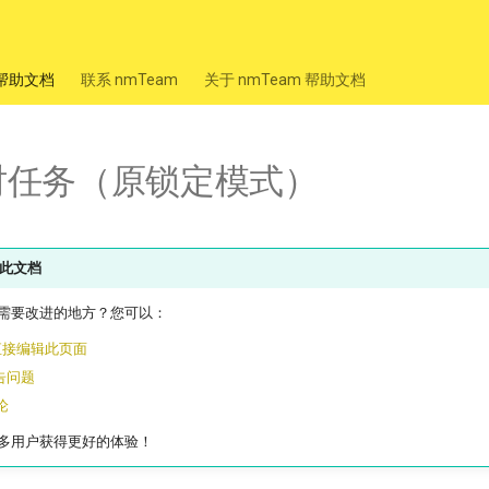
m 帮助文档
联系 nmTeam
关于 nmTeam 帮助文档
时任务（原锁定模式）
此文档
需要改进的地方？您可以：
 上直接编辑此页面
报告问题
论
多用户获得更好的体验！