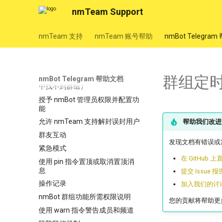
nmBot 商业功能
nmTeam Support
nmBot 商业功能
设置 nmBot 为商业机器人
nmTeam 支持
nmTeam 账号帮助
nmBot Telegra
商业定时任务
群组功能
群组定
在 nmBot 面板管理群组（若面板
nmBot Telegram 帮助文档
中找不到群组）
授予 nmBot 管理员权限并配置功
能
允许 nmTeam 支持解封误封用户
帮助我们改进
群友互动
发现文档有错误或
紧急模式
在 GitHub
使用 pin 指令置顶或取消置顶消
息
提交 Issue 
操作记录
加入我们的讨
nmBot 群组功能所需权限说明
您的贡献将帮助更
使用 warn 指令警告成员和频道