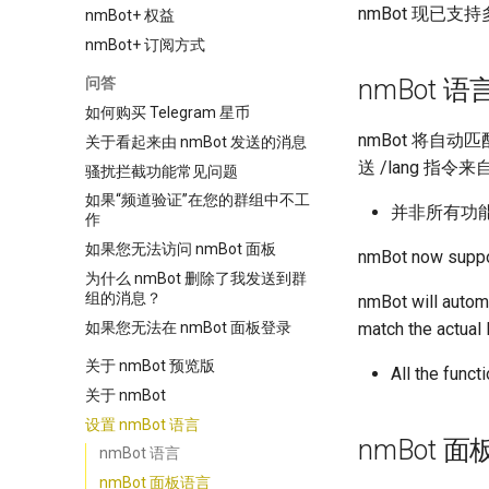
nmBot 现已支
nmBot+ 权益
nmBot+ 订阅方式
nmBot 语
问答
如何购买 Telegram 星币
nmBot 将自
关于看起来由 nmBot 发送的消息
送 /lang 指令
骚扰拦截功能常见问题
如果“频道验证”在您的群组中不工
并非所有功
作
如果您无法访问 nmBot 面板
nmBot now suppor
为什么 nmBot 删除了我发送到群
组的消息？
nmBot will automa
如果您无法在 nmBot 面板登录
match the actual
关于 nmBot 预览版
All the funct
关于 nmBot
设置 nmBot 语言
nmBot 
nmBot 语言
nmBot 面板语言