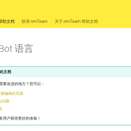
m 帮助文档
联系 nmTeam
关于 nmTeam 帮助文档
Bot 语言
此文档
需要改进的地方？您可以：
 上直接编辑此页面
报告问题
论
多用户获得更好的体验！