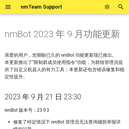
nmTeam Support
键
入
nmBot 2023 年 9 月功能更新
nmTeam 账号帮助
实用工具
nmBot 商业功能
在 nmBot 面板管理群组（若
2023 年 9 月 21 日 23:30
nmBot 积分
nmBot 智能
nmBot 服务隐私政策
nmBot 面板
如何购买 Telegram 星币
联系 nmTeam
nmBot+
以
面板中找不到群组）
开
nmTeam 账号系统问题归档
Telegram 数据中心查询
设置 nmBot 为商业机器人
2023 年 9 月 17 日 23:25
nmBot 智能反馈
nmBot 服务使用条款
如何启动 nmBot 面板
nmBot+ 权益
关于看起来由 nmBot 发送的
nmTeam 社区
亲爱的用户，您期盼已久的 nmBot 功能更新现已推出。
授予 nmBot 管理员权限并配
消息
始
本更新推出了“限制群成员使用指令”功能，为群组管理员提
置功能
商业定时任务
2023 年 9 月 15 日 00:50
nmBot 智能与隐私
nmBot+ 服务使用条款
管理对 nmBot 面板的授权
nmBot+ 订阅方式
社交媒体上的 nmTeam
供了自定义机器人的有力工具；本更新还包含错误修复和稳
搜
骚扰拦截功能常见问题
定性提升。
允许 nmTeam 支持解封误封
2023 年 9 月 9 日 14:45
nmBot Copilot
nmBot 群组使用三方协议
联系 nmTeam 支持
索
用户
如果“频道验证”在您的群组中
不工作
无障碍合作与反馈
2023 年 9 月 21 日 23:30
限制群成员使用指令
群友互动
如果您无法访问 nmBot 面板
本地化更上一层楼
nmBot 版本号：23.9.3
紧急模式
修复了特定情况下 nmBot 管理员无法查询骚扰举报详
为什么 nmBot 删除了我发送
其他更新和修复