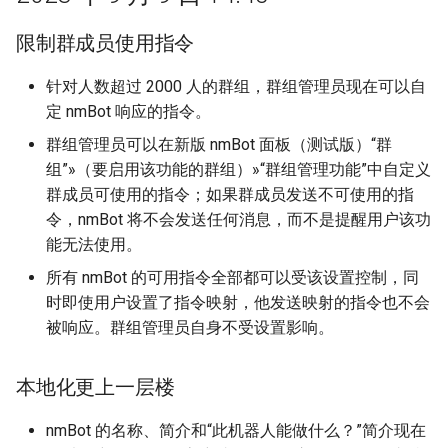
限制群成员使用指令
群组定时任务（原锁定模式）
针对人数超过 2000 人的群组，群组管理员现在可以自
banme
定 nmBot 响应的指令。
入群验证
群组管理员可以在新版 nmBot 面板（测试版）“群
组”»（要启用该功能的群组）»“群组管理功能”中自定义
频道透视眼
群成员可使用的指令；如果群成员发送不可使用的指
令，nmBot 将不会发送任何消息，而不是提醒用户该功
同频气氛组
能无法使用。
所有 nmBot 的可用指令全部都可以受该设置控制，同
自动识别并删除骚扰消息
时即使用户设置了指令映射，他发送映射的指令也不会
被响应。群组管理员自身不受设置影响。
本地化更上一层楼
nmBot 的名称、简介和“此机器人能做什么？”简介现在