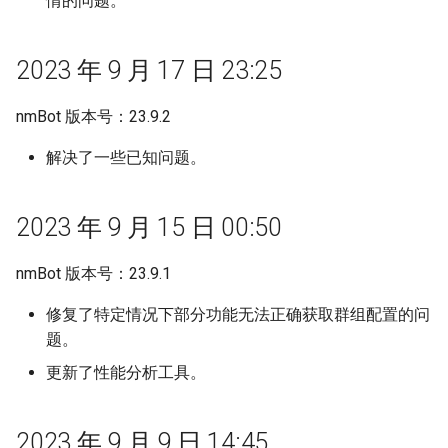
情的问题。
使用 pin 指令置顶或取消置顶
到群组的消息？
消息
新版 nmBot 面板同步更新
如果您无法在 nmBot 面板登
2023 年 9 月 17 日 23:25
操作记录
录
nmBot 版本号：23.9.2
nmBot 群组功能所需权限说明
解决了一些已知问题。
使用 warn 指令警告成员和频
道
2023 年 9 月 15 日 00:50
联防联控机制
nmBot 版本号：23.9.1
发言频率限制
修复了特定情况下部分功能无法正确获取群组配置的问
题。
关键词回复
更新了性能分析工具。
按消息类型删除消息
2023 年 9 月 9 日 14:45
群组娱乐功能