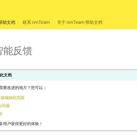
m 帮助文档
联系 nmTeam
关于 nmTeam 帮助文档
 智能反馈
此文档
需要改进的地方？您可以：
 上直接编辑此页面
报告问题
论
多用户获得更好的体验！