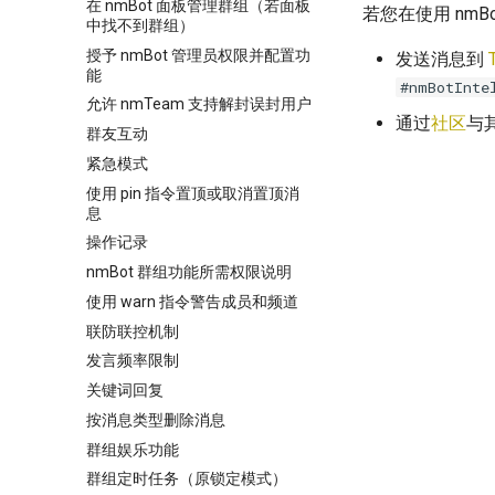
在 nmBot 面板管理群组（若面板
若您在使用 nm
中找不到群组）
授予 nmBot 管理员权限并配置功
发送消息到
能
#nmBotInte
允许 nmTeam 支持解封误封用户
通过
社区
与
群友互动
紧急模式
使用 pin 指令置顶或取消置顶消
息
操作记录
nmBot 群组功能所需权限说明
使用 warn 指令警告成员和频道
联防联控机制
发言频率限制
关键词回复
按消息类型删除消息
群组娱乐功能
群组定时任务（原锁定模式）