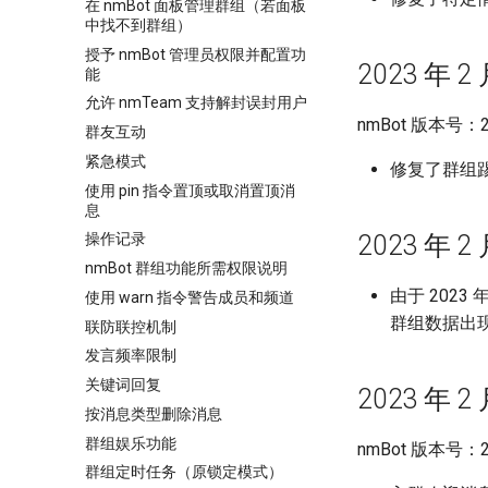
在 nmBot 面板管理群组（若面板
中找不到群组）
授予 nmBot 管理员权限并配置功
2023 年 2 
能
允许 nmTeam 支持解封误封用户
nmBot 版本号：23
群友互动
紧急模式
修复了群组踢
使用 pin 指令置顶或取消置顶消
息
2023 年 2 
操作记录
nmBot 群组功能所需权限说明
由于 202
使用 warn 指令警告成员和频道
群组数据出
联防联控机制
发言频率限制
关键词回复
2023 年 2 
按消息类型删除消息
群组娱乐功能
nmBot 版本号：23
群组定时任务（原锁定模式）