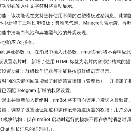
该功能在输入中文字符时将自动显示。
功能：该功能现在支持选择使用不同的过塑模板过塑消息。此前版
本中新增了三种过塑模板：典雅黑气泡、Minecraft 告示牌、寻
功能中清新白气泡和典雅黑气泡的外观表现。
也响应 /q 指令。
tChat 屏蔽参数 -n。在消息中插入此参数，nmartChat 将不会响
t 面板设置名片时，新增了使用 HTML 标签为名片内容添加格式的
言设置功能：群组操作记录等功能将按照群组语言显示。
言时间的关键词回复增设了解除禁言按钮（管理员），并增加了
匹配 Telegram 新增的权限设置。
退出并重新加入群组时，nmBot 将不再向该用户发送入群验证
考虑，调整了设置验证频道和操作记录频道所需的权限：用户必
Bot 模块结构：仅在 nmBot 启动时运行的模块不再在收到消息时
rtChat 对长消息的识别能力。